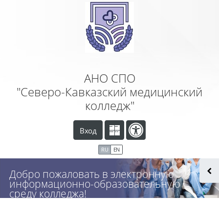
Перейти к основному содержанию
АНО СПО
"Северо-Кавказский медицинский
колледж"
Вход
RU
EN
Добро пожаловать в электронную
информационно-образовательную
среду колледжа!
Поддержка очного и очно-заочного