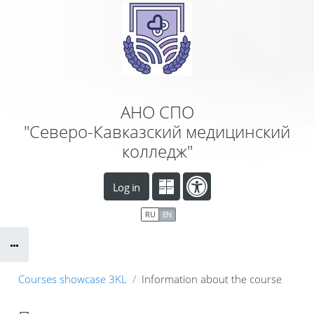
Skip to main content
АНО СПО
"Северо-Кавказский медицинский
колледж"
Log in
RU
EN
Courses showcase 3KL
Information about the course