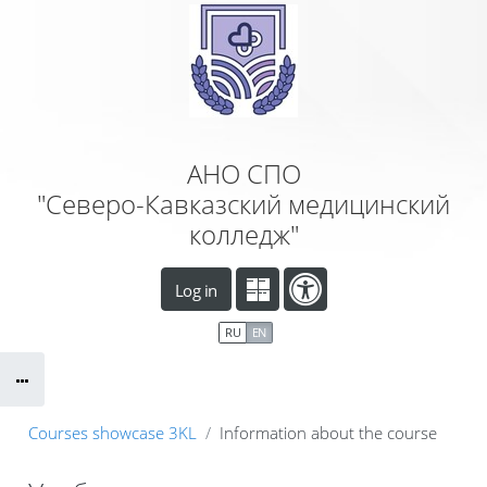
Skip to main content
АНО СПО
"Северо-Кавказский медицинский
колледж"
Log in
RU
EN
Courses showcase 3KL
Information about the course