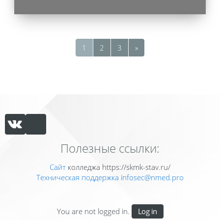
Page 1
Page 2
Page 3
Next page
1
2
3
»
Полезные ссылки:
Сайт
колледжа https://skmk-stav.ru/
Техническая поддержка
infosec@nmed.pro
You are not logged in.
Log in